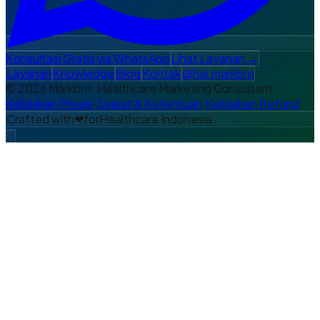
Konsultasi Gratis via WhatsApp
Lihat Layanan →
Layanan
Knowledge
Blog
Kontak
@hai.markbro
© 2026 Markbro. Healthcare Marketing Consultant.
Kebijakan Privasi
·
Syarat & Ketentuan
·
Kebijakan Refund
Crafted with
❤
for
Healthcare Indonesia