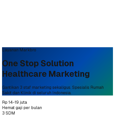
Konsultasi Gratis
Layanan Markbro
One Stop Solution
Healthcare Marketing
Gantikan 3 staf marketing sekaligus. Spesialis Rumah
Sakit dan Klinik di seluruh Indonesia.
Rp 14-19 juta
Hemat gaji per bulan
3 SDM