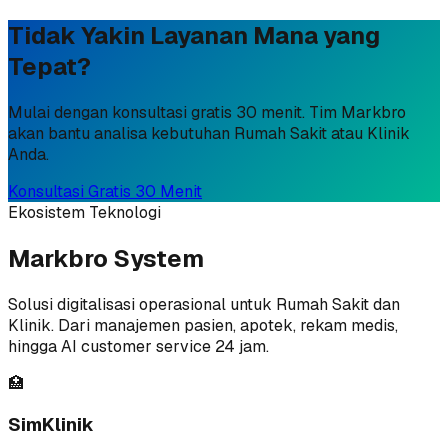
Tidak Yakin Layanan Mana yang
Tepat?
Mulai dengan konsultasi gratis 30 menit. Tim Markbro
akan bantu analisa kebutuhan Rumah Sakit atau Klinik
Anda.
Konsultasi Gratis 30 Menit
Ekosistem Teknologi
Markbro System
Solusi digitalisasi operasional untuk Rumah Sakit dan
Klinik. Dari manajemen pasien, apotek, rekam medis,
hingga AI customer service 24 jam.
🏥
SimKlinik